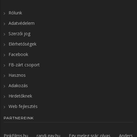
Rólunk
Adatvédelem
Szerzői jog
Elérhetőségek
Facebook
FB-zárt csoport
Hasznos
Adakozás
Hirdetőknek
Web fejlesztés
PARTNEREINK
PinkFilms.hu
randi.gay.hu
Egy meleg srác olvas
Anders