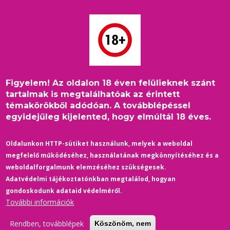
Ugrás
a
tartalomra
Figyelem! Az oldalon 18 éven felülieknek szánt
Címlap
/
Belföld
/
Morzsa
tartalmak is megtalálhatóak az érintett
Coming outolt, majd kiállt Orbán Viktor mellett a magyar MMA-
témakörökből adódóan. A továbblépéssel
harcos – videó
egyidejűleg kijelented, hogy elmúltál 18 éves.
Oldalunkon HTTP-sütiket használunk, melyek a weboldal
megfelelő működéséhez, használatának megkönnyítéséhez és a
weboldalforgalmunk elemzéséhez szükségesek.
Adatvédelmi tájékoztatónkban megtalálod, hogyan
gondoskodunk adataid védelméről.
További információk
Rendben, továbblépek
Köszönöm, nem