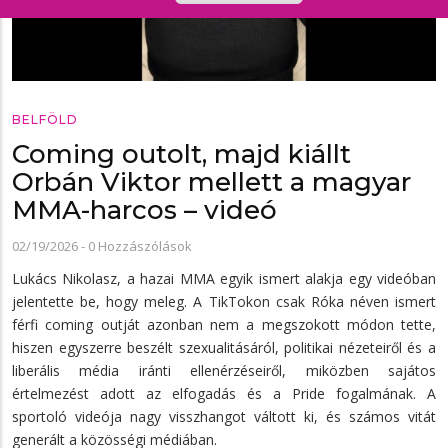
BELFÖLD
Coming outolt, majd kiállt
Orbán Viktor mellett a magyar
MMA-harcos – videó
02/19/2026
-
0 Hozzászólások
Lukács Nikolasz, a hazai MMA egyik ismert alakja egy videóban
jelentette be, hogy meleg. A TikTokon csak Róka néven ismert
férfi coming outját azonban nem a megszokott módon tette,
hiszen egyszerre beszélt szexualitásáról, politikai nézeteiről és a
liberális média iránti ellenérzéseiről, miközben sajátos
értelmezést adott az elfogadás és a Pride fogalmának. A
sportoló videója nagy visszhangot váltott ki, és számos vitát
generált a közösségi médiában.