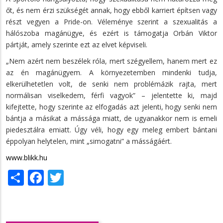
őt, és nem érzi szükségét annak, hogy ebből karriert építsen vagy
részt vegyen a Pride-on. Véleménye szerint a szexualitás a
hálószoba magánügye, és ezért is támogatja Orbán Viktor
pártját, amely szerinte ezt az elvet képviseli.
„Nem azért nem beszélek róla, mert szégyellem, hanem mert ez
az én magánügyem. A környezetemben mindenki tudja,
elkerülhetetlen volt, de senki nem problémázik rajta, mert
normálisan viselkedem, férfi vagyok” – jelentette ki, majd
kifejtette, hogy szerinte az elfogadás azt jelenti, hogy senki nem
bántja a másikat a mássága miatt, de ugyanakkor nem is emeli
piedesztálra emiatt. Úgy véli, hogy egy meleg embert bántani
éppolyan helytelen, mint „simogatni” a másságáért.
www.blikk.hu
Share
Facebook
Twitter