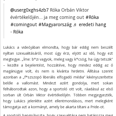
@userg0xghs4zb7
Róka Orbán Viktor
évértékelőjén… ja meg coming out
#Róka
#comingout
#Magyarország
♬ eredeti hang
- Róka
Lukács a videójában elmondta, hogy bár eddig nem beszélt
nyíltan szexualitásáról, most úgy érzi, eljött az idő, hogy ezt
megtegye. „Íme: b*zi vagyok, meleg vagy k*csög, ha úgy tetszik”
– kezdte a bejelentést, hozzátéve, hogy mindez eddig az ő
magánügye volt, és nem is kívánta hirdetni. Állítása szerint
azonban a „f*szszopó liberális elfogadó média” kikényszerítette
belőle a vallomást. Mindezt azért gondolja, mert sokan
felháborodtak azon, hogy a sportoló ott volt, ráadásul az első
sorban ült Orbán Viktor évértékelőjén. Többen megjegyezték,
hogy Lukács jelenléte azért ellentmondásos, mert melegként
támogatja azt a kormányt, amely be akarta tiltani a Pride-ot.
A sportoló hangsúlyozta, hogy szexualitása nem határozza meg