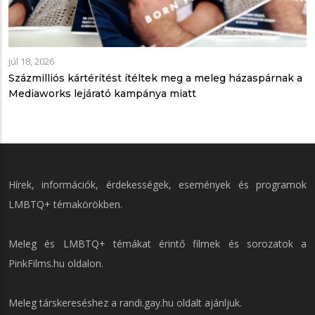
júl 18, 2026
Százmilliós kártérítést ítéltek meg a meleg házaspárnak a
Mediaworks lejárató kampánya miatt
Hírek, információk, érdekességek, események és programok
LMBTQ+ témakörökben.
Meleg és LMBTQ+ témákat érintő filmek és sorozatok a
PinkFilms.hu
oldalon.
Meleg társkereséshez a
randi.gay.hu
oldalt ajánljuk.