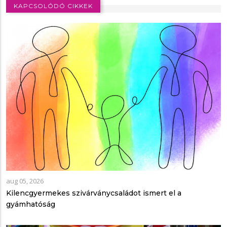
KAPCSOLÓDÓ CIKKEK
aug 05, 2026
Kilencgyermekes szivárványcsaládot ismert el a
gyámhatóság