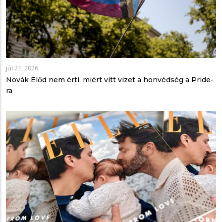
júl 21, 2026
Novák Előd nem érti, miért vitt vizet a honvédség a Pride-
ra