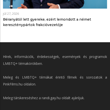
júl 27, 2026
Béranyától lett gyereke, ezért lemondott a német
kereszténypártok frakcióvezetője
Hírek, információk, érdekességek, események és programok
LMBTQ+ témakörökben.
Meleg és LMBTQ+ témákat érintő filmek és sorozatok a
PinkFilms.hu
oldalon.
Meleg társkereséshez a
randi.gay.hu
oldalt ajánljuk.