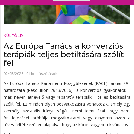
KÜLFÖLD
Az Európa Tanács a konverziós
terápiák teljes betiltására szólít
fel
02/05/2026
-
0 Hozzászólások
Az Európa Tanács Parlamenti Közgyűlésének (PACE) január 29-i
határozata (Resolution 2643/2026) a konverziós gyakorlatok –
más néven átnevelő vagy reparatív terápiák – teljes betiltására
szólít fel. Ez minden olyan beavatkozásra vonatkozik, amely egy
személy szexuális irányultságát, nemi identitását vagy nemi
önkifejezését próbálja megváltoztatni vagy elnyomni azon a
téves feltételezésen alapulva, hogy az kóros vagy nemkívánatos.