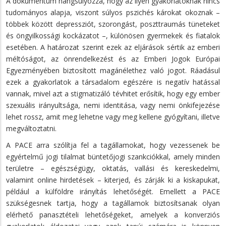
A dokumentum hangsúlyozza, hogy az ilyen gyakorlatoknak nincs
tudományos alapja, viszont súlyos pszichés károkat okoznak –
többek között depressziót, szorongást, poszttraumás tüneteket
és öngyilkossági kockázatot –, különösen gyermekek és fiatalok
esetében. A határozat szerint ezek az eljárások sértik az emberi
méltóságot, az önrendelkezést és az Emberi Jogok Európai
Egyezményében biztosított magánélethez való jogot. Ráadásul
ezek a gyakorlatok a társadalom egészére is negatív hatással
vannak, mivel azt a stigmatizáló tévhitet erősítik, hogy egy ember
szexuális irányultsága, nemi identitása, vagy nemi önkifejezése
lehet rossz, amit meg lehetne vagy meg kellene gyógyítani, illetve
megváltoztatni.
A PACE arra szólítja fel a tagállamokat, hogy vezessenek be
egyértelmű jogi tilalmat büntetőjogi szankciókkal, amely minden
területre – egészségügy, oktatás, vallási és kereskedelmi,
valamint online hirdetések – kiterjed, és zárják ki a kiskapukat,
például a külföldre irányítás lehetőségét. Emellett a PACE
szükségesnek tartja, hogy a tagállamok biztosítsanak olyan
elérhető panasztételi lehetőségeket, amelyek a konverziós