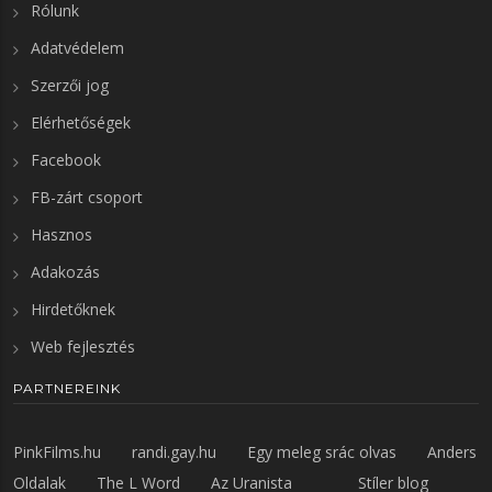
Rólunk
Adatvédelem
Szerzői jog
Elérhetőségek
Facebook
FB-zárt csoport
Hasznos
Adakozás
Hirdetőknek
Web fejlesztés
PARTNEREINK
PinkFilms.hu
randi.gay.hu
Egy meleg srác olvas
Anders
Oldalak
The L Word
Az Uranista
Stíler blog