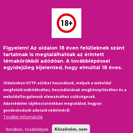
Ugrás
a
tartalomra
Figyelem! Az oldalon 18 éven felülieknek szánt
Címlap
/
Külföld
/
Morzsa
tartalmak is megtalálhatóak az érintett
Az Európa Tanács a konverziós terápiák teljes betiltására
témakörökből adódóan. A továbblépéssel
szólít fel
egyidejűleg kijelented, hogy elmúltál 18 éves.
Oldalunkon HTTP-sütiket használunk, melyek a weboldal
megfelelő működéséhez, használatának megkönnyítéséhez és a
weboldalforgalmunk elemzéséhez szükségesek.
Adatvédelmi tájékoztatónkban megtalálod, hogyan
gondoskodunk adataid védelméről.
További információk
Rendben, továbblépek
Köszönöm, nem