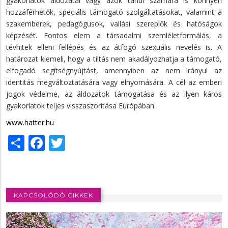
gyakorlatok áldozatai vagy azok tanúi számára is könnyen
hozzáférhetők, speciális támogató szolgáltatásokat, valamint a
szakemberek, pedagógusok, vallási szereplők és hatóságok
képzését. Fontos elem a társadalmi szemléletformálás, a
tévhitek elleni fellépés és az átfogó szexuális nevelés is. A
határozat kiemeli, hogy a tiltás nem akadályozhatja a támogató,
elfogadó segítségnyújtást, amennyiben az nem irányul az
identitás megváltoztatására vagy elnyomására. A cél az emberi
jogok védelme, az áldozatok támogatása és az ilyen káros
gyakorlatok teljes visszaszorítása Európában.
www.hatter.hu
Share
Facebook
Twitter
KAPCSOLÓDÓ CIKKEK