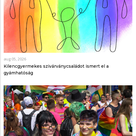
aug 05, 2026
Kilencgyermekes szivárványcsaládot ismert el a
gyámhatóság