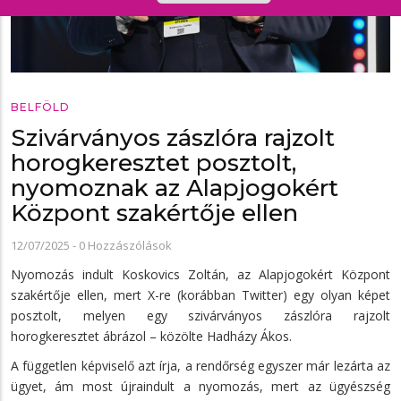
BELFÖLD
Szivárványos zászlóra rajzolt
horogkeresztet posztolt,
nyomoznak az Alapjogokért
Központ szakértője ellen
12/07/2025
-
0 Hozzászólások
Nyomozás indult Koskovics Zoltán, az Alapjogokért Központ
szakértője ellen, mert X-re (korábban Twitter) egy olyan képet
posztolt, melyen egy szivárványos zászlóra rajzolt
horogkeresztet ábrázol – közölte Hadházy Ákos.
A független képviselő azt írja, a rendőrség egyszer már lezárta az
ügyet, ám most újraindult a nyomozás, mert az ügyészség