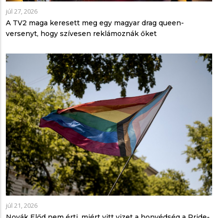
júl 27, 2026
A TV2 maga keresett meg egy magyar drag queen-
versenyt, hogy szívesen reklámoznák őket
júl 21, 2026
Novák Előd nem érti, miért vitt vizet a honvédség a Pride-