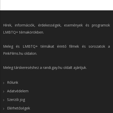
Hírek, információk, érdekességek, események és programok
LMBTQ+ témakörökben.
Meleg és LMBTQ+ témákat érintő filmek és sorozatok a
PinkFilms.hu
oldalon.
Meleg társkereséshez a
randi.gay.hu
oldalt ajánljuk.
Rólunk
Adatvédelem
Szerzői jog
Elérhetőségek