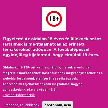
Ugrás
a
tartalomra
Figyelem! Az oldalon 18 éven felülieknek szánt
Címlap
/
Belföld
/
Morzsa
tartalmak is megtalálhatóak az érintett
Szivárványos zászlóra rajzolt horogkeresztet posztolt,
témakörökből adódóan. A továbblépéssel
nyomoznak az Alapjogokért Központ szakértője ellen
egyidejűleg kijelented, hogy elmúltál 18 éves.
Oldalunkon HTTP-sütiket használunk, melyek a weboldal
megfelelő működéséhez, használatának megkönnyítéséhez és a
weboldalforgalmunk elemzéséhez szükségesek.
Adatvédelmi tájékoztatónkban megtalálod, hogyan
gondoskodunk adataid védelméről.
További információk
Rendben, továbblépek
Köszönöm, nem