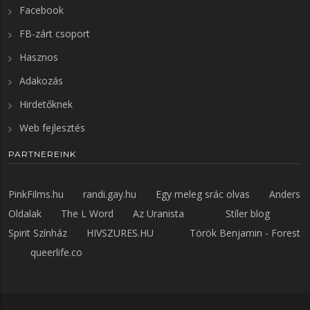
Facebook
FB-zárt csoport
Hasznos
Adakozás
Hirdetőknek
Web fejlesztés
PARTNEREINK
PinkFilms.hu
randi.gay.hu
Egy meleg srác olvas
Anders
Oldalak
The L Word
Az Uranista
Stíler blog
Spirit Színház
HIVSZURES.HU
Török Benjamin - Forest
queerlife.co