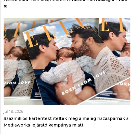
ra
júl 18, 2026
Százmilliós kártérítést ítéltek meg a meleg házaspárnak a
Mediaworks lejárató kampánya miatt