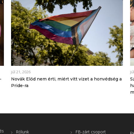
júl 21, 2026
jú
-
Novák Előd nem érti, miért vitt vizet a honvédség a
S
Pride-ra
h
m
és
Rólunk
FB-zárt csoport
P