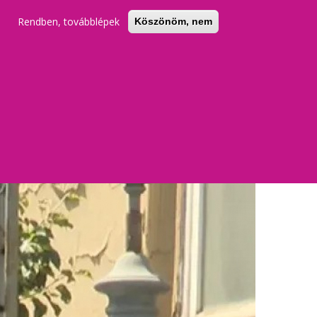
Rendben, továbblépek
Köszönöm, nem
KERESŐ
REGISZTRÁCIÓ
BELÉPÉS