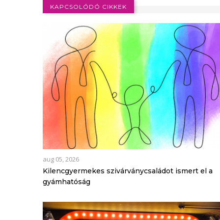
KAPCSOLÓDÓ CIKKEK
aug 05, 2026
Kilencgyermekes szivárványcsaládot ismert el a
gyámhatóság