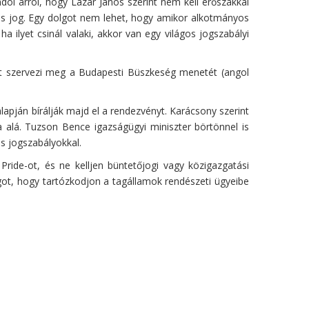
dol arról, hogy Lázár János szerint nem kell erőszakkal
s jog. Egy dolgot nem lehet, hogy amikor alkotmányos
 ilyet csinál valaki, akkor van egy világos jogszabályi
t szervezi meg a Budapesti Büszkeség menetét (angol
pján bírálják majd el a rendezvényt. Karácsony szerint
 alá. Tuzson Bence igazságügyi miniszter börtönnel is
s jogszabályokkal.
ide-ot, és ne kelljen büntetőjogi vagy közigazgatási
ágot, hogy tartózkodjon a tagállamok rendészeti ügyeibe