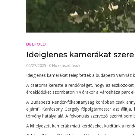
BELFÖLD
Ideiglenes kamerákat szer
06/27/2025
-
0 Hozzászólások
Ideiglenes kamerákat telepítettek a budapesti Vámház
A csatorna kereste a rendőrséget, hogy az eszközöket 
érdeklődőket szombaton 14 órakor a Városháza park elő
A Budapesti Rendőr-főkapitányság korábban csak annyi
eljárni”. Karácsony Gergely főpolgármester azt állít
törvény hatálya alá. A felvonulás szervezői szerint sem 
A kihelyezett kamerák miatt kérdéseket küldtünk a rend