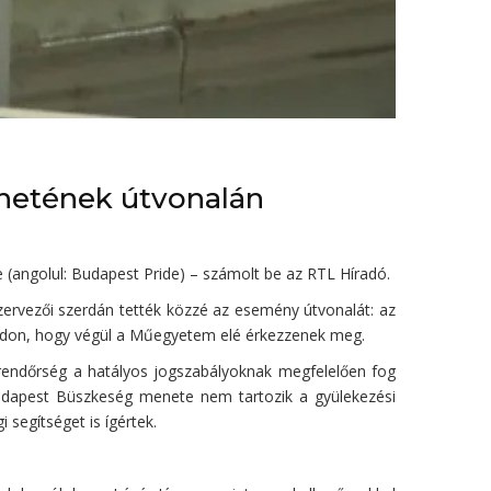
enetének útvonalán
(angolul: Budapest Pride) – számolt be az RTL Híradó.
zervezői szerdán tették közzé az esemény útvonalát: az
 hídon, hogy végül a Műegyetem elé érkezzenek meg.
 rendőrség a hatályos jogszabályoknak megfelelően fog
 Budapest Büszkeség menete nem tartozik a gyülekezési
 segítséget is ígértek.