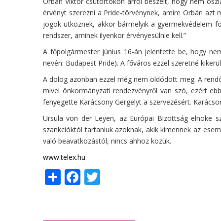
Orbán Viktor csütörtökön arról beszélt, hogy nem oszla
érvényt szerezni a Pride-törvénynek, amire Orbán az
jogok ütköznek, akkor bármelyik a gyermekvédelem fölé 
rendszer, aminek ilyenkor érvényesülnie kell.”
A főpolgármester június 16-án jelentette be, hogy 
nevén: Budapest Pride). A főváros ezzel szeretné kikerül
A dolog azonban ezzel még nem oldódott meg. A rendőrs
mivel önkormányzati rendezvényről van szó, ezért ebb
fenyegette Karácsony Gergelyt a szervezésért. Karácson
Ursula von der Leyen, az Európai Bizottság elnöke s
szankcióktól tartaniuk azoknak, akik kimennek az esemé
való beavatkozástól, nincs ahhoz közük.
www.telex.hu
Share
Facebook
Twitter