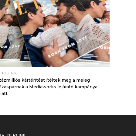
l 18, 2026
zázmilliós kártérítést ítéltek meg a meleg
ázaspárnak a Mediaworks lejárató kampánya
iatt
ARTNEREINK