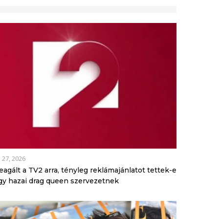
l 27, 2026
eagált a TV2 arra, tényleg reklámajánlatot tettek-e
gy hazai drag queen szervezetnek