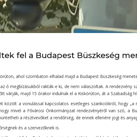
eltek fel a Budapest Büszkeség m
 körúton, ahol szombaton elhalad majd a Budapest Büszkeség menete 
az ő megbízásukból rakták-e ki, de nem válaszoltak. A rendezvény s
tt várják, majd 15 órakor indulnak el a Kiskörúton, át a Szabadság
t közölt a vonulással kapcsolatos esetleges szankciókról, hogy „a
ja, hogy mivel a Fővárosi Önkormányzat rendezvényéről van szó, a
büntetheti a résztvevőket a rendőrség, de ennek ellenére jogi és anyagi
őrségnek és a szervezőknek is.