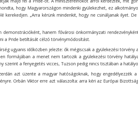
tják majd fel a Pride-ot. A miniszterelnököt arról kérdezték, mit gon
t mondta, hogy Magyarországon mindenki gyülekezhet, ez alkotmányo
kerekedjen. „Arra kérünk mindenkit, hogy ne csináljanak ilyet. De ha
nem demonstrációként, hanem fővárosi önkormányzati rendezvénykén
ni a Pride betiltását célzó törvénymódosítást.
ég ugyanis időközben jelezte: ők mégiscsak a gyülekezési törvény ala
en formájában a menet nem tartozik a gyülekezési törvény hatálya
y szerint a fenyegetés vicces, Tuzson pedig nincs tisztában a hatályo
zerdán azt üzente a magyar hatóságoknak, hogy engedélyezzék a Pr
nyre. Orbán Viktor erre azt válaszolta: arra kéri az Európai Bizotts