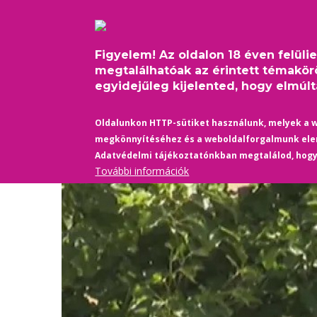
Ugrás
Bejelentkezés
USER
a
ACCOUNT
tartalomra
MAIN
MENU
Figyelem! Az oldalon 18 éven felüli
FŐOLDAL
PINKFILM
NAVIGATION
megtalálhatóak az érintett témakör
egyidejűleg kijelented, hogy elmúltá
Címlap
/
Belföld
/
Ideiglenes kamerákat szereltek 
Oldalunkon HTTP-sütiket használunk, melyek a 
Morzsa
megkönnyítéséhez és a weboldalforgalmunk el
Adatvédelmi tájékoztatónkban megtalálod, hog
További információk