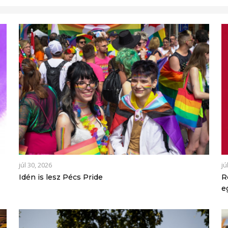
júl 30, 2026
jú
Idén is lesz Pécs Pride
R
e