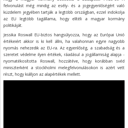
felvonulást még mindig az esély- és a jogegyenlőségért való
küzdelem jegyében tartják a legtöbb országban, ezzel indokolja
az EU legtöbb tagállama, hogy elítéli a magyar kormány
politikáját.
Jessika Roswall EU-biztos hangsúlyozza, hogy az Európai Unió
értékeiért akkor is ki kell állni, ha valahonnan egyre nagyobb
nyomás nehezedik az EU-ra. Az egyenlőség, a szabadság és a
szeretet védelme ilyen értékek, ráadásul a jogállamiság alapja -
nyomatékosította Roswall, hozzátéve, hogy korábban svéd
miniszterként a stockholmi melegfelvonulásokon is azért vett
részt, hogy kiálljon az alapértékek mellett.