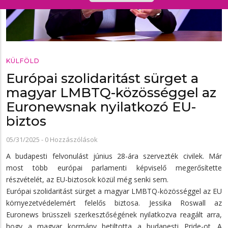
KÜLFÖLD
Európai szolidaritást sürget a
magyar LMBTQ-közösséggel az
Euronewsnak nyilatkozó EU-
biztos
05/31/2025
-
0 Hozzászólások
A budapesti felvonulást június 28-ára szervezték civilek. Már
most több európai parlamenti képviselő megerősítette
részvételét, az EU-biztosok közül még senki sem.
Európai szolidaritást sürget a magyar LMBTQ-közösséggel az EU
környezetvédelemért felelős biztosa. Jessika Roswall az
Euronews brüsszeli szerkesztőségének nyilatkozva reagált arra,
hogy a magyar kormány betiltotta a budapesti Pride-ot. A