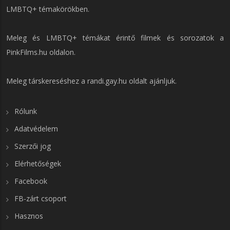
LMBTQ+ témakörökben.
Meleg és LMBTQ+ témákat érintő filmek és sorozatok a
PinkFilms.hu
oldalon.
Meleg társkereséshez a
randi.gay.hu
oldalt ajánljuk.
Rólunk
Adatvédelem
Szerzői jog
Elérhetőségek
Facebook
FB-zárt csoport
Hasznos