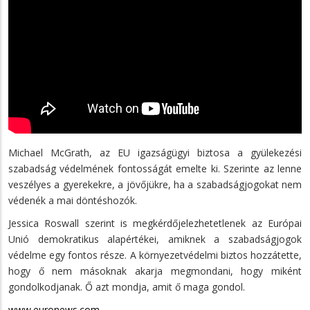
Michael McGrath, az EU igazságügyi biztosa a gyülekezési
szabadság védelmének fontosságát emelte ki. Szerinte az lenne
veszélyes a gyerekekre, a jövőjükre, ha a szabadságjogokat nem
védenék a mai döntéshozók.
Jessica Roswall szerint is megkérdőjelezhetetlenek az Európai
Unió demokratikus alapértékei, amiknek a szabadságjogok
védelme egy fontos része. A környezetvédelmi biztos hozzátette,
hogy ő nem másoknak akarja megmondani, hogy miként
gondolkodjanak. Ő azt mondja, amit ő maga gondol.
www.euronews.com