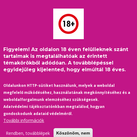
Ugrás
a
tartalomra
Figyelem! Az oldalon 18 éven felülieknek szánt
Címlap
/
Külföld
/
Morzsa
tartalmak is megtalálhatóak az érintett
Európai szolidaritást sürget a magyar LMBTQ-közösséggel az
témakörökből adódóan. A továbblépéssel
Euronewsnak nyilatkozó EU-biztos
egyidejűleg kijelented, hogy elmúltál 18 éves.
Oldalunkon HTTP-sütiket használunk, melyek a weboldal
megfelelő működéséhez, használatának megkönnyítéséhez és a
weboldalforgalmunk elemzéséhez szükségesek.
Adatvédelmi tájékoztatónkban megtalálod, hogyan
gondoskodunk adataid védelméről.
További információk
Rendben, továbblépek
Köszönöm, nem