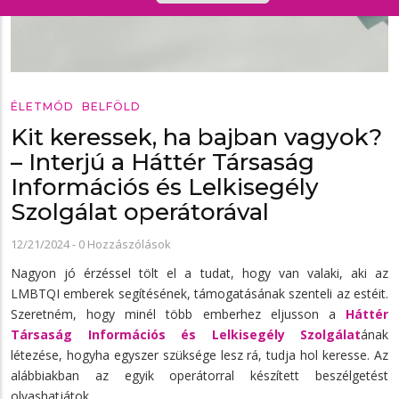
ÉLETMÓD
BELFÖLD
Kit keressek, ha bajban vagyok?
– Interjú a Háttér Társaság
Információs és Lelkisegély
Szolgálat operátorával
12/21/2024
-
0 Hozzászólások
Nagyon jó érzéssel tölt el a tudat, hogy van valaki, aki az
LMBTQI emberek segítésének, támogatásának szenteli az estéit.
Szeretném, hogy minél több emberhez eljusson a
Háttér
Társaság Információs és Lelkisegély Szolgálat
ának
létezése, hogyha egyszer szüksége lesz rá, tudja hol keresse. Az
alábbiakban az egyik operátorral készített beszélgetést
olvashatjátok.