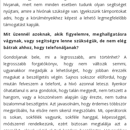
hívjanak, mert nem minden esetben tudunk olyan segítséget
nyújtani, amire a hívónak szüksége van. Igyekszünk támpontokat
adni, hogy a körülményeikhez képest a lehető legmegfelelőbb
támogatást kapják.
Mit üzennél azoknak, akik figyelemre, meghallgatásra
vágynak, vagy segítségre lenne szükségük, de nem elég
bátrak ahhoz, hogy telefonáljanak?
Gondoljanak bele, mi a legrosszabb, ami történhet? A
legrosszabb forgatókönyv, hogy nem változik semmi,
ugyanakkor megadják a lehetőséget, hogy jobban érezzék
magukat a beszélgetés végén. Sajnos sokszor előfordul, hogy
miután felveszem a telefont, a hívó azonnal leteszi. Ilyenkor
óhatatlanul is arra gondolok, hogy talán megijedt, nem tetszett a
hangom, vagy a köszönésem alapján úgy érezte, nem tudna
bizalommal beszélgetni. Azt javasolnám, hogy érdemes többször
megpróbálni, ha elsőre nem sikerül megszólalni. Mi, operátorok
is sokan, sokfélék vagyunk, sokféle hanggal, képességgel,
módszerrel rendelkezünk, ezért biztosan megtalálja azt a