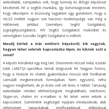
weboldalát, szimpatikus volt, hogy komoly és átfogó képzéssel
készítenek fel a segítői munkára, így biztonságosnak éreztem,
hogy elkezdjem. A közösség tagjaként úgy gondolom, hogy a
HILSZ mellett nagyon sok hasznos tevékenysége van még a
Háttérnek, például Személyes Segítő Szolgálatot,
Jogsegélyszolgálatot, HIV Segítő Szolgálatot működtet és
nemrégiben Szociális Segítő Szolgálatot is indított.
Mesélj kérlek a már említett képzésről, kik vagytok,
hogyan lehet veletek kapcsolatba lépni, és kiknek szól a
vonal?
A képzés körülbelül egy évig tart. Önismereti résszel indul, ezután
több LMBTQI specifikus témát dolgozunk fel. Nagyon fontos,
hogy a hívások és chatek gyakorlására hosszú időt fordítanak
szimulált megkeresések formájában. Nem egyszerű, néha
nagyon megterhelő, de jó érzés volt ott lenni. A Háttér Társaság
weboldalán minden elérhetőségünk megtalálható, telefonon,
Skype-on, chaten és e-mailben is fel lehet venni velünk a
kapcsolatot. Szeretnénk segítséget nyújtani mindazoknak, akik
nehézséget tapasztalnak önelfogadással, előbújással