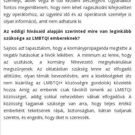
személyt, akivel végül el tud kezdeni beszélgetni. Ugyanakkor
fontos megemlítenem, hogy nem lehet ragaszkodni kifejezetten
egy operátorhoz, az ügyelési idő és az operátorok személye is
olyan információ, amit nem adhatunk ki.
Az eddigi hívásaid alapján szerinted mire van leginkább
szüksége az LMBTQI embereknek?
Sajnos azt tapasztalom, hogy a kormánypropaganda megtette a
negatív hatásokat a hívók lelkében. A minimum az lenne, hogy
az uszítások, a kormány félrevezető megnyilvánulásai
megszűnjenek. Az oktatásban szükség lenne az elfogadó
attitűdre, olyan témák bevezetésére, ami a kisebbségeket (és
nem kizárólag az LMBTQI+ közösségre gondolok) közelebb
hozza. Amíg az emberek csak távolról ismerik az LMBTQI
közösséget, addig sokkal nehezebben válnak elfogadóvá. A
közösség tagjainak szüksége van arra, hogy teljes értékű
emberként tekintsenek rájuk, biztonságban, bátran tudjanak
szeretni, és engedni, hogy őket is szeressék.