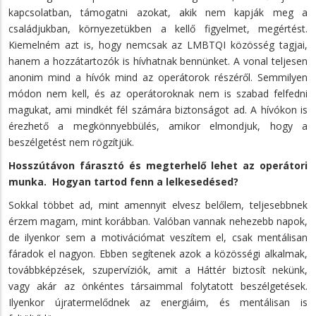
kapcsolatban, támogatni azokat, akik nem kapják meg a
családjukban, környezetükben a kellő figyelmet, megértést.
Kiemelném azt is, hogy nemcsak az LMBTQI közösség tagjai,
hanem a hozzátartozók is hívhatnak bennünket. A vonal teljesen
anonim mind a hívók mind az operátorok részéről. Semmilyen
módon nem kell, és az operátoroknak nem is szabad felfedni
magukat, ami mindkét fél számára biztonságot ad. A hívókon is
érezhető a megkönnyebbülés, amikor elmondjuk, hogy a
beszélgetést nem rögzítjük.
Hosszútávon fárasztó és megterhelő lehet az operátori
munka. Hogyan tartod fenn a lelkesedésed?
Sokkal többet ad, mint amennyit elvesz belőlem, teljesebbnek
érzem magam, mint korábban. Valóban vannak nehezebb napok,
de ilyenkor sem a motivációmat veszítem el, csak mentálisan
fáradok el nagyon. Ebben segítenek azok a közösségi alkalmak,
továbbképzések, szupervíziók, amit a Háttér biztosít nekünk,
vagy akár az önkéntes társaimmal folytatott beszélgetések.
Ilyenkor újratermelődnek az energiáim, és mentálisan is