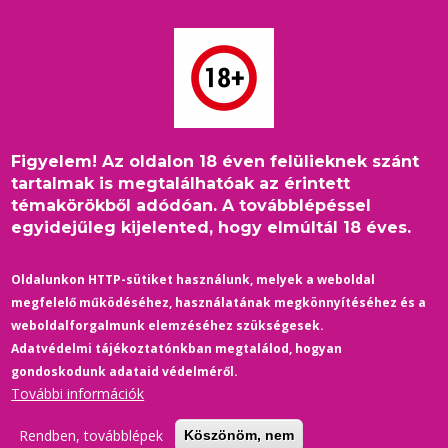
Ugrás
a
tartalomra
Figyelem! Az oldalon 18 éven felülieknek szánt
Címlap
/
Életmód
/
Morzsa
tartalmak is megtalálhatóak az érintett
Kit keressek, ha bajban vagyok? – Interjú a Háttér Társaság
témakörökből adódóan. A továbblépéssel
Információs és Lelkisegély Szolgálat operátorával
egyidejűleg kijelented, hogy elmúltál 18 éves.
Oldalunkon HTTP-sütiket használunk, melyek a weboldal
megfelelő működéséhez, használatának megkönnyítéséhez és a
weboldalforgalmunk elemzéséhez szükségesek.
Adatvédelmi tájékoztatónkban megtalálod, hogyan
gondoskodunk adataid védelméről.
További információk
Rendben, továbblépek
Köszönöm, nem