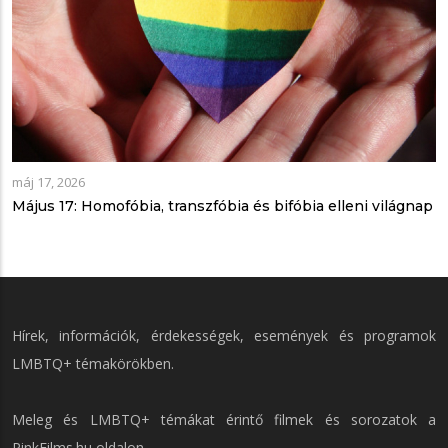
máj 17, 2026
Május 17: Homofóbia, transzfóbia és bifóbia elleni világnap
Hírek, információk, érdekességek, események és programok
LMBTQ+ témakörökben.
Meleg és LMBTQ+ témákat érintő filmek és sorozatok a
PinkFilms.hu
oldalon.