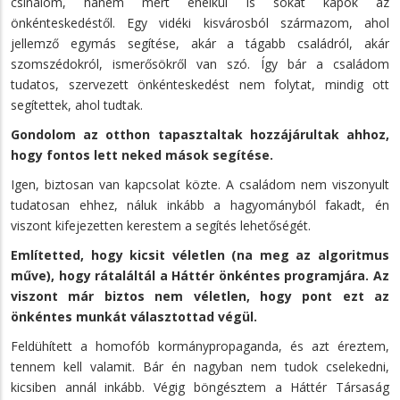
csinálom, hanem mert enélkül is sokat kapok az
önkénteskedéstől. Egy vidéki kisvárosból származom, ahol
jellemző egymás segítése, akár a tágabb családról, akár
szomszédokról, ismerősökről van szó. Így bár a családom
tudatos, szervezett önkénteskedést nem folytat, mindig ott
segítettek, ahol tudtak.
Gondolom az otthon tapasztaltak hozzájárultak ahhoz,
hogy fontos lett neked mások segítése.
Igen, biztosan van kapcsolat közte. A családom nem viszonyult
tudatosan ehhez, náluk inkább a hagyományból fakadt, én
viszont kifejezetten kerestem a segítés lehetőségét.
Említetted, hogy kicsit véletlen (na meg az algoritmus
műve), hogy rátaláltál a Háttér önkéntes programjára. Az
viszont már biztos nem véletlen, hogy pont ezt az
önkéntes munkát választottad végül.
Feldühített a homofób kormánypropaganda, és azt éreztem,
tennem kell valamit. Bár én nagyban nem tudok cselekedni,
kicsiben annál inkább. Végig böngésztem a Háttér Társaság