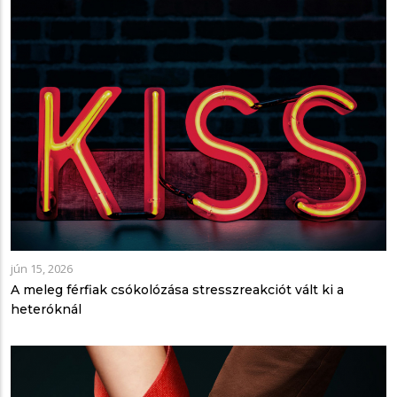
jún 15, 2026
A meleg férfiak csókolózása stresszreakciót vált ki a
heteróknál