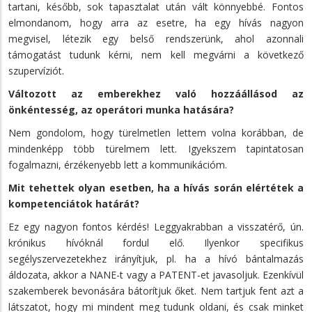
tartani, később, sok tapasztalat után vált könnyebbé. Fontos
elmondanom, hogy arra az esetre, ha egy hívás nagyon
megvisel, létezik egy belső rendszerünk, ahol azonnali
támogatást tudunk kérni, nem kell megvárni a következő
szupervíziót.
Változott az emberekhez való hozzáállásod az
önkéntesség, az operátori munka hatására?
Nem gondolom, hogy türelmetlen lettem volna korábban, de
mindenképp több türelmem lett. Igyekszem tapintatosan
fogalmazni, érzékenyebb lett a kommunikációm.
Mit tehettek olyan esetben, ha a hívás során elértétek a
kompetenciátok határát?
Ez egy nagyon fontos kérdés! Leggyakrabban a visszatérő, ún.
krónikus hívóknál fordul elő. Ilyenkor specifikus
segélyszervezetekhez irányítjuk, pl. ha a hívó bántalmazás
áldozata, akkor a NANE-t vagy a PATENT-et javasoljuk. Ezenkívül
szakemberek bevonására bátorítjuk őket. Nem tartjuk fent azt a
látszatot, hogy mi mindent meg tudunk oldani, és csak minket