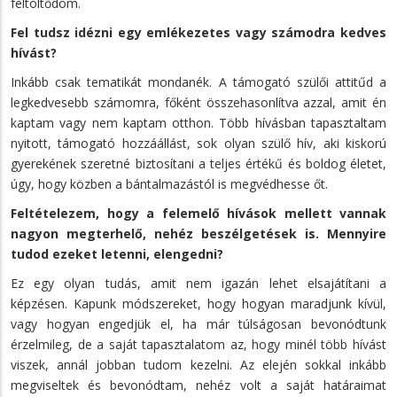
feltöltődöm.
Fel tudsz idézni egy emlékezetes vagy számodra kedves
hívást?
Inkább csak tematikát mondanék. A támogató szülői attitűd a
legkedvesebb számomra, főként összehasonlítva azzal, amit én
kaptam vagy nem kaptam otthon. Több hívásban tapasztaltam
nyitott, támogató hozzáállást, sok olyan szülő hív, aki kiskorú
gyerekének szeretné biztosítani a teljes értékű és boldog életet,
úgy, hogy közben a bántalmazástól is megvédhesse őt.
Feltételezem, hogy a felemelő hívások mellett vannak
nagyon megterhelő, nehéz beszélgetések is. Mennyire
tudod ezeket letenni, elengedni?
Ez egy olyan tudás, amit nem igazán lehet elsajátítani a
képzésen. Kapunk módszereket, hogy hogyan maradjunk kívül,
vagy hogyan engedjük el, ha már túlságosan bevonódtunk
érzelmileg, de a saját tapasztalatom az, hogy minél több hívást
viszek, annál jobban tudom kezelni. Az elején sokkal inkább
megviseltek és bevonódtam, nehéz volt a saját határaimat