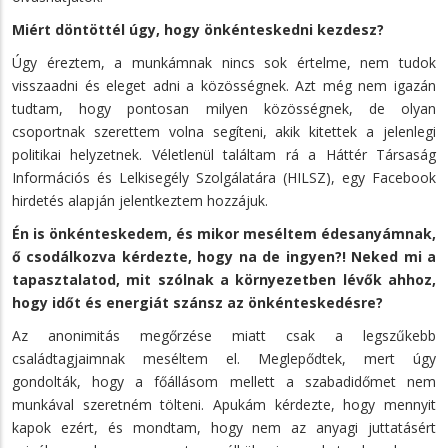
Miért döntöttél úgy, hogy önkénteskedni kezdesz?
Úgy éreztem, a munkámnak nincs sok értelme, nem tudok
visszaadni és eleget adni a közösségnek. Azt még nem igazán
tudtam, hogy pontosan milyen közösségnek, de olyan
csoportnak szerettem volna segíteni, akik kitettek a jelenlegi
politikai helyzetnek. Véletlenül találtam rá a Háttér Társaság
Információs és Lelkisegély Szolgálatára (HILSZ), egy Facebook
hirdetés alapján jelentkeztem hozzájuk.
Én is önkénteskedem, és mikor meséltem édesanyámnak,
ő csodálkozva kérdezte, hogy na de ingyen?! Neked mi a
tapasztalatod, mit szólnak a környezetben lévők ahhoz,
hogy időt és energiát szánsz az önkénteskedésre?
Az anonimitás megőrzése miatt csak a legszűkebb
családtagjaimnak meséltem el. Meglepődtek, mert úgy
gondolták, hogy a főállásom mellett a szabadidőmet nem
munkával szeretném tölteni. Apukám kérdezte, hogy mennyit
kapok ezért, és mondtam, hogy nem az anyagi juttatásért