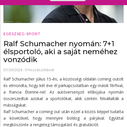
EGÉSZSÉG-SPORT
Ralf Schumacher nyomán: 7+1
élsportoló, aki a saját neméhez
vonzódik
07/20/2024
-
0 Hozzászólások
Ralf Schumacher július 15-én, a közösségi oldalán coming outolt
és elmondta, hogy két éve él párkapcsolatban egy másik férfival,
a francia Étienne-nel. Az autóversenyző előbújása nyomán
összeszedtük azokat a sportolókat, akik szintén felvállalták a
másságukat.
Ralf Schumacher a coming out után ezzel a közös képpel tudatta
a követőivel, hogy mennyire boldog a párjával. Egyúttal
megköszönte a rengeteg támogatást és gratulációt.