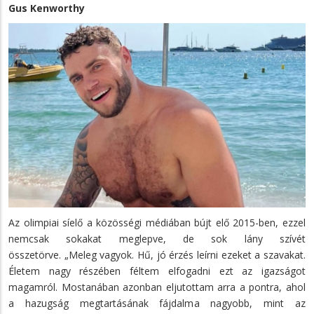
Gus Kenworthy
Az olimpiai síelő a közösségi médiában bújt elő 2015-ben, ezzel
nemcsak sokakat meglepve, de sok lány szívét
összetörve. „Meleg vagyok. Hű, jó érzés leírni ezeket a szavakat.
Életem nagy részében féltem elfogadni ezt az igazságot
magamról. Mostanában azonban eljutottam arra a pontra, ahol
a hazugság megtartásának fájdalma nagyobb, mint az