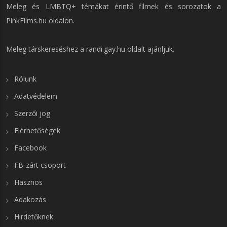
Meleg és LMBTQ+ témákat érintő filmek és sorozatok a
PinkFilms.hu
oldalon.
Meleg társkereséshez a
randi.gay.hu
oldalt ajánljuk.
Rólunk
Adatvédelem
Szerzői jog
Elérhetőségek
Facebook
FB-zárt csoport
Hasznos
Adakozás
Hirdetőknek