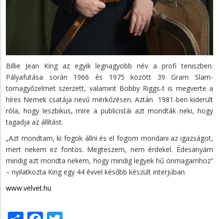
Billie Jean King az egyik legnagyobb név a profi teniszben.
Pályafutása során 1966 és 1975 között 39 Gram Slam-
tornagyőzelmet szerzett, valamint Bobby Riggs-t is megverte a
híres Nemek csatája nevű mérkőzésen. Aztán 1981-ben kiderült
róla, hogy leszbikus, mire a publicistái azt mondták neki, hogy
tagadja az állítást.
„Azt mondtam, ki fogok állni és el fogom mondani az igazságot,
mert nekem ez fontos. Megteszem, nem érdekel. Édesanyám
mindig azt mondta nekem, hogy mindig legyek hű önmagamhoz”
– nyilatkozta King egy 44 évvel később készült interjúban.
www.velvet.hu
Share
Facebook
Twitter