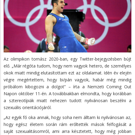
Az olimpikon tornász 2020-ban, egy Twitter-bejegyzésben bújt
elő. „Már régóta tudom, hogy nem vagyok hetero, de személyes
okok miatt mindig elutasítottam ezt az oldalamat. Idén év elején
végre megértettem, hogy bi/pán vagyok, habár még mindig
próbálom kibogozni a dolgot” – írta a Nemzeti Coming Out
Napon október 11-én. A továbbiakban elmondta, hogy korábban
a sztereotípiák miatt nehezen tudott nyilvánosan beszélni a
szexuális orientációjáról.
„Az egyik fő oka annak, hogy soha nem álltam ki nyilvánosan az,
hogy egész életem során rám erőltették mások felfogását a
saját szexualitásomról, ami arra késztetett, hogy még jobban