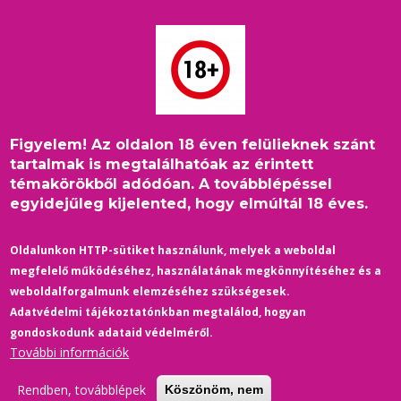
Ugrás
a
tartalomra
Figyelem! Az oldalon 18 éven felülieknek szánt
Címlap
/
Egészség-Sport
/
Morzsa
tartalmak is megtalálhatóak az érintett
Ralf Schumacher nyomán: 7+1 élsportoló, aki a saját neméhez
témakörökből adódóan. A továbblépéssel
vonzódik
egyidejűleg kijelented, hogy elmúltál 18 éves.
Oldalunkon HTTP-sütiket használunk, melyek a weboldal
megfelelő működéséhez, használatának megkönnyítéséhez és a
weboldalforgalmunk elemzéséhez szükségesek.
Adatvédelmi tájékoztatónkban megtalálod, hogyan
gondoskodunk adataid védelméről.
További információk
Rendben, továbblépek
Köszönöm, nem