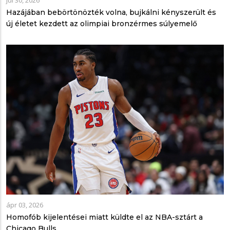
júl 30, 2026
Hazájában bebörtönözték volna, bujkálni kényszerült és
új életet kezdett az olimpiai bronzérmes súlyemelő
ápr 03, 2026
Homofób kijelentései miatt küldte el az NBA-sztárt a
Chicago Bulls