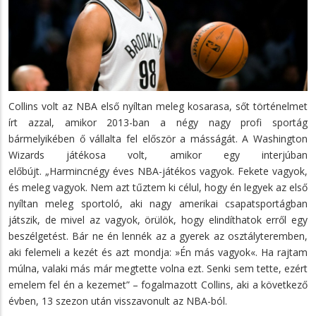
Collins volt az NBA első nyíltan meleg kosarasa, sőt történelmet
írt azzal, amikor 2013-ban a négy nagy profi sportág
bármelyikében ő vállalta fel először a másságát. A Washington
Wizards játékosa volt, amikor egy interjúban
előbújt. „Harmincnégy éves NBA-játékos vagyok. Fekete vagyok,
és meleg vagyok. Nem azt tűztem ki célul, hogy én legyek az első
nyíltan meleg sportoló, aki nagy amerikai csapatsportágban
játszik, de mivel az vagyok, örülök, hogy elindíthatok erről egy
beszélgetést. Bár ne én lennék az a gyerek az osztályteremben,
aki felemeli a kezét és azt mondja: »Én más vagyok«. Ha rajtam
múlna, valaki más már megtette volna ezt. Senki sem tette, ezért
emelem fel én a kezemet” – fogalmazott Collins, aki a következő
évben, 13 szezon után visszavonult az NBA-ból.