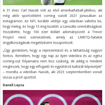
A 31 éves Carl Nassib volt az első amerikaifutball-játékos, aki
még aktív sportolóként coming outolt 2021 júniusában az
Instagramon. Az NFL korábbi védője egy videóban vallotta be,
hogy meleg, és hogy 15 évig küzdött a szexuális orientáltságával.
Hozzátette, hogy 100 ezer dollárt adományozott a Trevor
Project nevű szervezetnek, amely az LMBTQ-fiatalok
öngyilkosságának megelőzésére összpontosít.
„Úgy gondolom, hogy a reprezentáció és a láthatóság nagyon
fontos. Remélem, hogy egy nap az ilyen videókra és az egész
coming-out folyamatra nem lesz szükség, de addig is mindent
megteszek, hogy egy elfogadó és együttérző kultúrát képviseljek”
– mondta a videóban Nassib, aki 2023 szeptemberében vonult
vissza a profi sporttól.
Danell Leyva