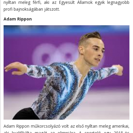
nyíltan meleg férfi, aki az Egyesült Államok egyik legnagyobb
profi bajnokságában játszott.
Adam Rippon
Adam Rippon műkorcsolyázó volt az első nyíltan meleg amerikai,
aki kvalifikálta magát az olimpiára. A sportoló egy 2015-ös