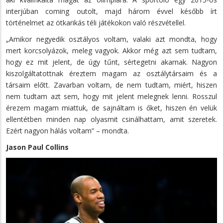
interjúban coming outolt, majd három évvel később írt
történelmet az ötkarikás téli játékokon való részvétellel.
„Amikor negyedik osztályos voltam, valaki azt mondta, hogy
mert korcsolyázok, meleg vagyok. Akkor még azt sem tudtam,
hogy ez mit jelent, de úgy tűnt, sértegetni akarnak. Nagyon
kiszolgáltatottnak éreztem magam az osztálytársaim és a
társaim előtt. Zavarban voltam, de nem tudtam, miért, hiszen
nem tudtam azt sem, hogy mit jelent melegnek lenni. Rosszul
érezem magam miattuk, de sajnáltam is őket, hiszen én velük
ellentétben minden nap olyasmit csinálhattam, amit szeretek.
Ezért nagyon hálás voltam” – mondta.
Jason Paul Collins