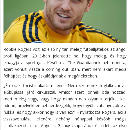
Robbie Rogers volt az első nyíltan meleg futballjátékos az angol
profi ligában. 2013-ban jelentette be, hogy meleg, és hogy
elhagyja a sportágat. Később a The Guardiannek azt mondta,
azért vonult vissza a coming out után, mert nem akart média
felhajtást és hogy áskálódjanak a magánéletében.
„Én csak focista akartam lenni. Nem szeretnék foglalkozni az
előbújással járó cirkusszal. Amikor azért jönnek oda hozzád,
mert meleg vagy, vagy hogy minden nap olyan interjúkat kell
adnod, amelyekben azt kérdezgetik, hogy együtt zuhanyozok-e a
fiúkkal és hogy akkor hogy is van ez?” – nyilatkozta Rogers, aki a
visszavonulása ellenére néhány hónappal később mégis
csatlakozott a Los Angeles Galaxy csapatához és ő lett az első