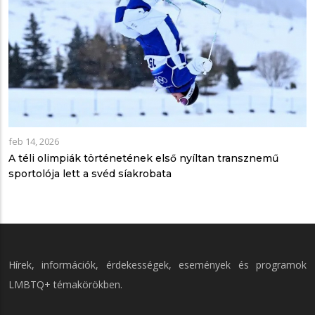
feb 14, 2026
A téli olimpiák történetének első nyíltan transznemű
sportolója lett a svéd síakrobata
Hírek, információk, érdekességek, események és programok
LMBTQ+ témakörökben.