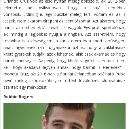
Orlando Cruz volt az első nyíltan meleg bokszoló, aki 2012-ben
jelentette be nyilvánosan, hogy a saját neméhez
vonzódik. „Mindig is egy büszke meleg férfi voltam és az is
leszek. Nem akarom elrejteni az identitásomat. Azt akarom, hogy
annak az embernek lássanak, aki vagyok. Egy profi sportolónak,
aki mindig a legjobbat nyújtja a ringben. Azt szeretném, hogy
továbbra is a készségeim, a karakterem és a sportszerűségem
miatt figyeljenek rám, ugyanakkor azt is, hogy a zaklatásnak
kitett gyerekek tudják: azok lehetnek, akik csak akarnak és hogy
bármi lehetséges. Az pedig, hogy kik ők vagy kit szeretnek, nem
kell, hogy akadálya legyen annak, hogy bármit is elérjenek” –
mondta Cruz, aki 2016-ban a floridai Orlandóban található Pulse
nevű meleg szórakozóhelyen történt lövöldözés áldozatainak
szentelt egy mérkőzést.
Robbie Rogers