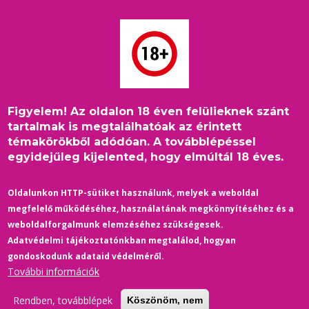
Ugrás
a
tartalomra
Figyelem! Az oldalon 18 éven felülieknek szánt
Címlap
/
Egészség-Sport
/
Morzsa
tartalmak is megtalálhatóak az érintett
Visszadobta a transznemű úszó keresetét a
témakörökből adódóan. A továbblépéssel
Sportdöntőbíróság
egyidejűleg kijelented, hogy elmúltál 18 éves.
Oldalunkon HTTP-sütiket használunk, melyek a weboldal
megfelelő működéséhez, használatának megkönnyítéséhez és a
weboldalforgalmunk elemzéséhez szükségesek.
Adatvédelmi tájékoztatónkban megtalálod, hogyan
gondoskodunk adataid védelméről.
További információk
Rendben, továbblépek
Köszönöm, nem