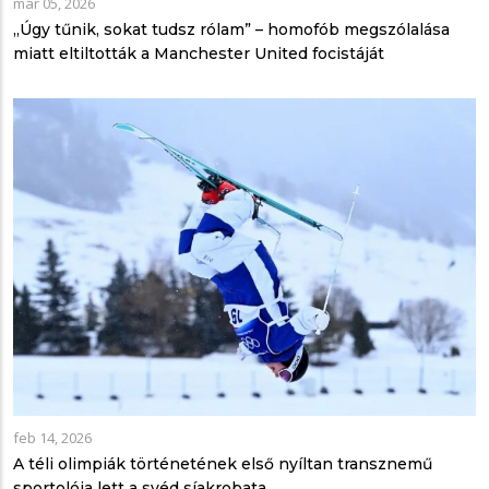
már 05, 2026
„Úgy tűnik, sokat tudsz rólam” – homofób megszólalása
miatt eltiltották a Manchester United focistáját
feb 14, 2026
A téli olimpiák történetének első nyíltan transznemű
sportolója lett a svéd síakrobata