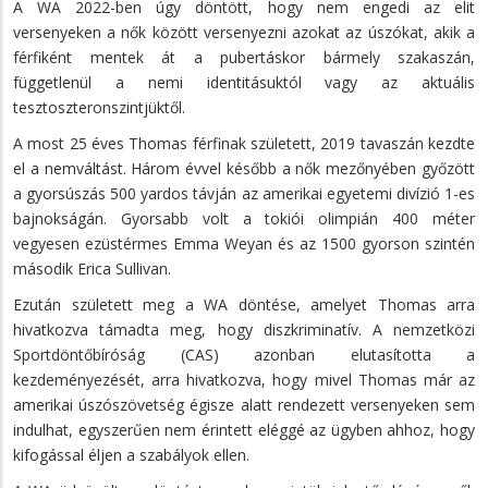
A WA 2022-ben úgy döntött, hogy nem engedi az elit
versenyeken a nők között versenyezni azokat az úszókat, akik a
férfiként mentek át a pubertáskor bármely szakaszán,
függetlenül a nemi identitásuktól vagy az aktuális
tesztoszteronszintjüktől.
A most 25 éves Thomas férfinak született, 2019 tavaszán kezdte
el a nemváltást. Három évvel később a nők mezőnyében győzött
a gyorsúszás 500 yardos távján az amerikai egyetemi divízió 1-es
bajnokságán. Gyorsabb volt a tokiói olimpián 400 méter
vegyesen ezüstérmes Emma Weyan és az 1500 gyorson szintén
második Erica Sullivan.
Ezután született meg a WA döntése, amelyet Thomas arra
hivatkozva támadta meg, hogy diszkriminatív. A nemzetközi
Sportdöntőbíróság (CAS) azonban elutasította a
kezdeményezését, arra hivatkozva, hogy mivel Thomas már az
amerikai úszószövetség égisze alatt rendezett versenyeken sem
indulhat, egyszerűen nem érintett eléggé az ügyben ahhoz, hogy
kifogással éljen a szabályok ellen.