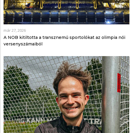
már 27, 2026
A NOB kitiltotta a transznemű sportolókat az olimpia női
versenyszámaiból