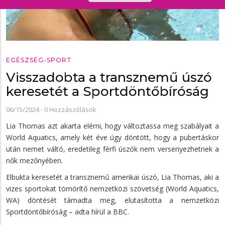
EGÉSZSÉG-SPORT
Visszadobta a transznemű úszó
keresetét a Sportdöntőbíróság
06/15/2024
-
0 Hozzászólások
Lia Thomas azt akarta elérni, hogy változtassa meg szabályait a
World Aquatics, amely két éve úgy döntött, hogy a pubertáskor
után nemet váltó, eredetileg férfi úszók nem versenyezhetnek a
nők mezőnyében.
Elbukta keresetét a transznemű amerikai úszó, Lia Thomas, aki a
vizes sportokat tömörítő nemzetközi szövetség (World Aquatics,
WA) döntését támadta meg, elutasította a nemzetközi
Sportdöntőbíróság – adta hírül a BBC.