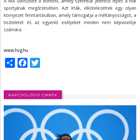
A WA üdvözölte a döntést, amely szerintük jelentős lépés a nők
sportjának megőrzésében. Azt írták, elkötelezettek egy olyan
környezet fenntartásában, amely támogatja a méltányosságot, a
tiszteletet és az egyenlő esélyeket minden nem képviselője
számára.
www.hvg.hu
Share
Facebook
Twitter
KAPCSOLÓDÓ CIKKEK