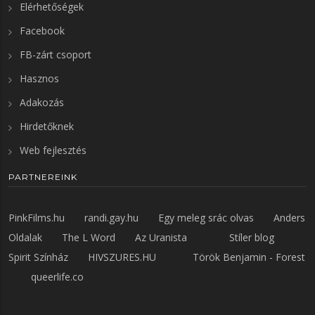
Elérhetőségek
Facebook
FB-zárt csoport
Hasznos
Adakozás
Hirdetőknek
Web fejlesztés
PARTNEREINK
PinkFilms.hu
randi.gay.hu
Egy meleg srác olvas
Anders
Oldalak
The L Word
Az Uranista
Stíler blog
Spirit Színház
HIVSZURES.HU
Török Benjamin - Forest
queerlife.co