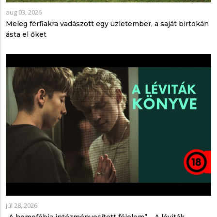
aug 03, 2026
Meleg férfiakra vadászott egy üzletember, a saját birtokán
ásta el őket
júl 28, 2026
„A homofóbia intézményesített félelem” – A léviták