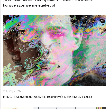
könyve szörnye melegeket öl
máj 20, 2026
BIRÓ ZSOMBOR AURÉL KÖNNYŰ NEKEM A FÖLD