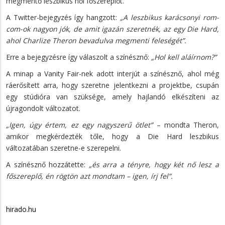
megmentő leszbikus női főszereplőt.
A Twitter-bejegyzés így hangzott:
„A leszbikus karácsonyi rom-
com-ok nagyon jók, de amit igazán szeretnék, az egy Die Hard,
ahol Charlize Theron bevadulva megmenti feleségét”.
Erre a bejegyzésre így válaszolt a színésznő:
„Hol kell aláírnom?”
A minap a Vanity Fair-nek adott interjút a színésznő, ahol még
ráerősített arra, hogy szeretne jelentkezni a projektbe, csupán
egy stúdióra van szüksége, amely hajlandó elkészíteni az
újragondolt változatot.
„Igen, úgy értem, ez egy nagyszerű ötlet”
– mondta Theron,
amikor megkérdezték tőle, hogy a Die Hard leszbikus
változatában szeretne-e szerepelni.
A színésznő hozzátette:
„és arra a tényre, hogy két nő lesz a
főszereplő, én rögtön azt mondtam – igen, írj fel”.
hirado.hu