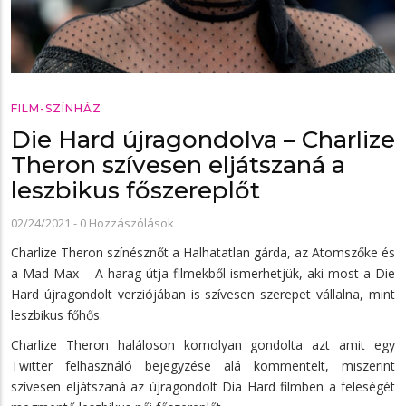
FILM-SZÍNHÁZ
Die Hard újragondolva – Charlize
Theron szívesen eljátszaná a
leszbikus főszereplőt
02/24/2021
-
0 Hozzászólások
Charlize Theron színésznőt a Halhatatlan gárda, az Atomszőke és
a Mad Max – A harag útja filmekből ismerhetjük, aki most a Die
Hard újragondolt verziójában is szívesen szerepet vállalna, mint
leszbikus főhős.
Charlize Theron haláloson komolyan gondolta azt amit egy
Twitter felhasználó bejegyzése alá kommentelt, miszerint
szívesen eljátszaná az újragondolt Dia Hard filmben a feleségét