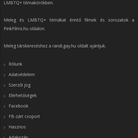
LMBTQ+ témakörökben.
Meleg és LMBTQ+ témákat érintő filmek és sorozatok a
PinkFilms.hu
oldalon.
Meleg társkereséshez a
randi.gay.hu
oldalt ajánljuk.
Rólunk
Adatvédelem
Szerzői jog
Elérhetőségek
Facebook
FB-zárt csoport
Hasznos
Adakozás