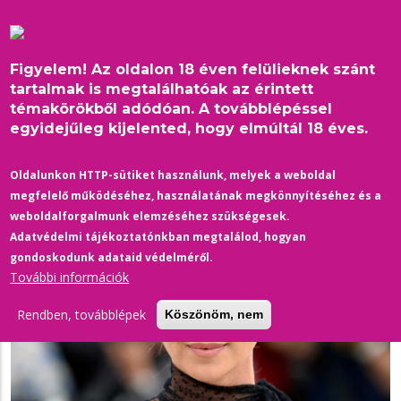
Ugrás
a
tartalomra
Figyelem! Az oldalon 18 éven felülieknek szánt
tartalmak is megtalálhatóak az érintett
témakörökből adódóan. A továbblépéssel
egyidejűleg kijelented, hogy elmúltál 18 éves.
Címlap
/
Film-Színház
/
Morzsa
Die Hard újragondolva – Charlize Theron szívesen eljátszaná a
Oldalunkon HTTP-sütiket használunk, melyek a weboldal
leszbikus főszereplőt
megfelelő működéséhez, használatának megkönnyítéséhez és a
weboldalforgalmunk elemzéséhez szükségesek.
Adatvédelmi tájékoztatónkban megtalálod, hogyan
gondoskodunk adataid védelméről.
További információk
Rendben, továbblépek
Köszönöm, nem