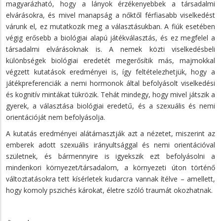
magyarázható, hogy a lányok érzékenyebbek a társadalmi
elvárásokra, és mivel manapság a nőktől férfiasabb viselkedést
várunk el, ez mutatkozik meg a választásukban. A fiúk esetében
végig erősebb a biológiai alapú játékválasztás, és ez megfelel a
társadalmi elvárásoknak is. A nemek közti viselkedésbeli
különbségek biológiai eredetét megerősítik más, majmokkal
végzett kutatások eredményei is, így feltételezhetjük, hogy a
játékpreferenciák a nemi hormonok által befolyásolt viselkedési
és kognitív mintákat tükrözik. Tehát mindegy, hogy mivel játszik a
gyerek, a választása biológiai eredetű, és a szexuális és nemi
orientációját nem befolyásolja.
A kutatás eredményei alátámasztják azt a nézetet, miszerint az
emberek adott szexuális irányultsággal és nemi orientációval
születnek, és bármennyire is igyekszik ezt befolyásolni a
mindenkori környezet/társadalom, a környezeti úton történő
változtatásokra tett kísérletek kudarcra vannak ítélve – amellett,
hogy komoly pszichés károkat, életre szóló traumát okozhatnak.