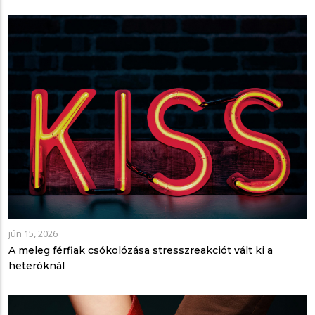
jún 15, 2026
A meleg férfiak csókolózása stresszreakciót vált ki a
heteróknál