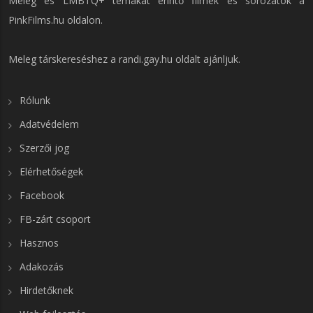
Meleg és LMBTQ+ témákat érintő filmek és sorozatok a
PinkFilms.hu
oldalon.
Meleg társkereséshez a
randi.gay.hu
oldalt ajánljuk.
Rólunk
Adatvédelem
Szerzői jog
Elérhetőségek
Facebook
FB-zárt csoport
Hasznos
Adakozás
Hirdetőknek