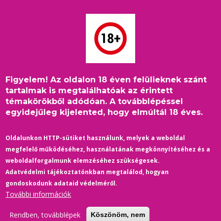
Ugrás
a
tartalomra
Figyelem! Az oldalon 18 éven felülieknek szánt
Címlap
/
Életmód
/
Morzsa
tartalmak is megtalálhatóak az érintett
Segítség, babázik a fiam! Ettől lesz homoszexuális?
témakörökből adódóan. A továbblépéssel
egyidejűleg kijelented, hogy elmúltál 18 éves.
Oldalunkon HTTP-sütiket használunk, melyek a weboldal
megfelelő működéséhez, használatának megkönnyítéséhez és a
weboldalforgalmunk elemzéséhez szükségesek.
Adatvédelmi tájékoztatónkban megtalálod, hogyan
gondoskodunk adataid védelméről.
További információk
Rendben, továbblépek
Köszönöm, nem