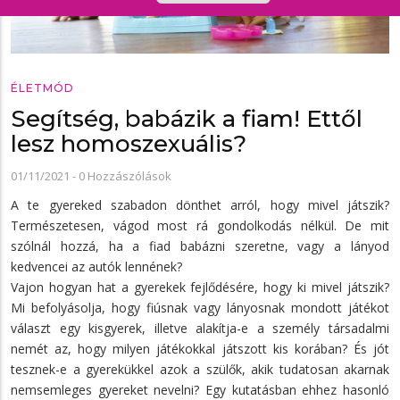
ÉLETMÓD
Segítség, babázik a fiam! Ettől
lesz homoszexuális?
01/11/2021
-
0 Hozzászólások
A te gyereked szabadon dönthet arról, hogy mivel játszik?
Természetesen, vágod most rá gondolkodás nélkül. De mit
szólnál hozzá, ha a fiad babázni szeretne, vagy a lányod
kedvencei az autók lennének?
Vajon hogyan hat a gyerekek fejlődésére, hogy ki mivel játszik?
Mi befolyásolja, hogy fiúsnak vagy lányosnak mondott játékot
választ egy kisgyerek, illetve alakítja-e a személy társadalmi
nemét az, hogy milyen játékokkal játszott kis korában? És jót
tesznek-e a gyerekükkel azok a szülők, akik tudatosan akarnak
nemsemleges gyereket nevelni? Egy kutatásban ehhez hasonló