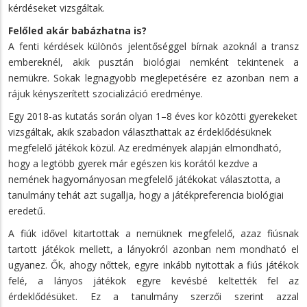
kérdéseket vizsgáltak.
Felőled akár babázhatna is?
A fenti kérdések különös jelentőséggel bírnak azoknál a transz
embereknél, akik pusztán biológiai nemként tekintenek a
nemükre. Sokak legnagyobb meglepetésére ez azonban nem a
rájuk kényszerített szocializáció eredménye.
Egy 2018-as kutatás során olyan 1–8 éves kor közötti gyerekeket
vizsgáltak, akik szabadon választhattak az érdeklődésüknek
megfelelő játékok közül. Az eredmények alapján elmondható,
hogy a legtöbb gyerek már egészen kis korától kezdve a
nemének hagyományosan megfelelő játékokat választotta, a
tanulmány tehát azt sugallja, hogy a játékpreferencia biológiai
eredetű.
A fiúk idővel kitartottak a nemüknek megfelelő, azaz fiúsnak
tartott játékok mellett, a lányokról azonban nem mondható el
ugyanez. Ők, ahogy nőttek, egyre inkább nyitottak a fiús játékok
felé, a lányos játékok egyre kevésbé keltették fel az
érdeklődésüket. Ez a tanulmány szerzői szerint azzal