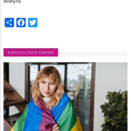
divany.hu
Share
Facebook
Twitter
KAPCSOLÓDÓ CIKKEK