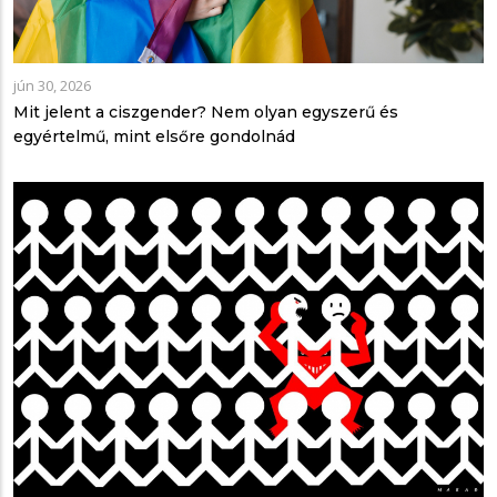
jún 30, 2026
Mit jelent a ciszgender? Nem olyan egyszerű és
egyértelmű, mint elsőre gondolnád