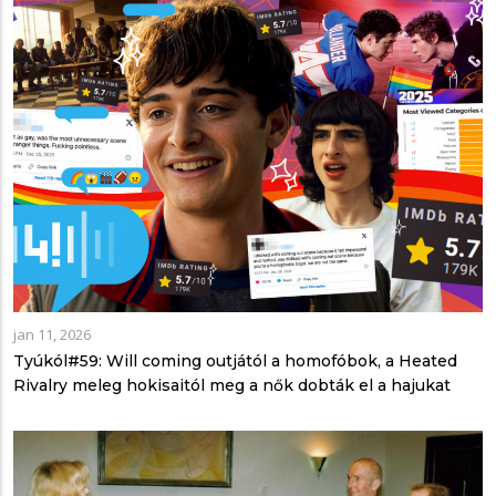
jan 11, 2026
Tyúkól#59: Will coming outjától a homofóbok, a Heated
Rivalry meleg hokisaitól meg a nők dobták el a hajukat