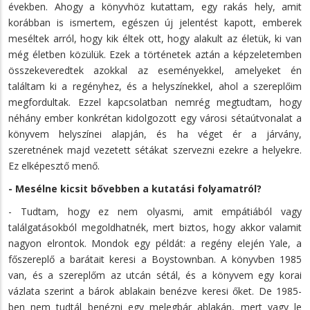
években. Ahogy a könyvhöz kutattam, egy rakás hely, amit
korábban is ismertem, egészen új jelentést kapott, emberek
meséltek arról, hogy kik éltek ott, hogy alakult az életük, ki van
még életben közülük. Ezek a történetek aztán a képzeletemben
összekeveredtek azokkal az eseményekkel, amelyeket én
találtam ki a regényhez, és a helyszínekkel, ahol a szereplőim
megfordultak. Ezzel kapcsolatban nemrég megtudtam, hogy
néhány ember konkrétan kidolgozott egy városi sétaútvonalat a
könyvem helyszínei alapján, és ha véget ér a járvány,
szeretnének majd vezetett sétákat szervezni ezekre a helyekre.
Ez elképesztő menő.
- Mesélne kicsit bővebben a kutatási folyamatról?
- Tudtam, hogy ez nem olyasmi, amit empátiából vagy
találgatásokból megoldhatnék, mert biztos, hogy akkor valamit
nagyon elrontok. Mondok egy példát: a regény elején Yale, a
főszereplő a barátait keresi a Boystownban. A könyvben 1985
van, és a szereplőm az utcán sétál, és a könyvem egy korai
vázlata szerint a bárok ablakain benézve keresi őket. De 1985-
ben nem tudtál benézni egy melegbár ablakán, mert vagy le