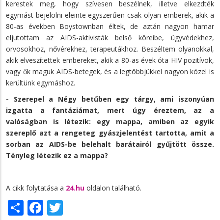
kerestek meg, hogy szívesen beszélnek, illetve elkezdték
egymást bejelölni eleinte egyszerűen csak olyan emberek, akik a
80-as években Boystownban éltek, de aztán nagyon hamar
eljutottam az AIDS-aktivisták belső köreibe, ügyvédekhez,
orvosokhoz, nővérekhez, terapeutákhoz. Beszéltem olyanokkal,
akik elveszítettek embereket, akik a 80-as évek óta HIV pozitívok,
vagy ők maguk AIDS-betegek, és a legtöbbjükkel nagyon közel is
kerültünk egymáshoz.
- Szerepel a Négy betűben egy tárgy, ami iszonyúan
izgatta a fantáziámat, mert úgy éreztem, az a
valóságban is létezik: egy mappa, amiben az egyik
szereplő azt a rengeteg gyászjelentést tartotta, amit a
sorban az AIDS-be belehalt barátairól gyűjtött össze.
Tényleg létezik ez a mappa?
A cikk folytatása a
24.hu
oldalon található.
Share
Facebook
Twitter