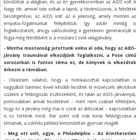
körülöttük a világban, és az én gyerekkoromban az AIDS volt A
Nagy Hír, amivel tele voltak a lapok, a tévéműsorok, a felnőttek
beszélgetései, az AIDS volt az a jelenség, amely mentén az
empátia-fogalmunkat felépítettük. Így aztán mindig is
foglalkoztatott, ahogy valószínűleg a gyerekeim generációját is
fogja még felnőttként is a mostani Covid-világjárvány.
- Mintha mostanság jutottunk volna el oda, hogy az AIDS-
járvány traumáival elkezdjünk foglalkozni, a Pose című
sorozatban is fontos téma ez, de könyvek is elkezdtek
érkezni a témában.
- Olvastam valahol, hogy a holokauszttal kapcsolatban is
nagyjából harminc évvel később kezdtek el művészeti alkotások
születni a feldolgozás eszközeiként, és talán az AIDS-járvánnyal,
pontosabban annak kezdetével – mert nem szabad elfelejteni,
hogy ez a járvány még mai is szedi az áldozatait – kapcsolatban
is ez történik most. Bár azért volt már korai feldolgozása a
témának, a színház például kimondottan gyorsan reagált.
- Meg ott volt, ugye, a Philadelphia – Az érinthetetlen