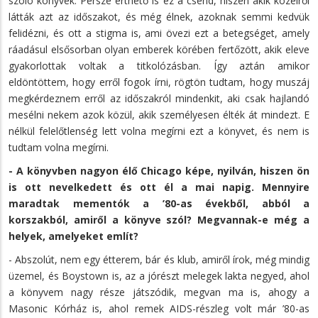
szóló könyvek. Persze érthető is ez a csend, hiszen akik közelről
látták azt az időszakot, és még élnek, azoknak semmi kedvük
felidézni, és ott a stigma is, ami övezi ezt a betegséget, amely
ráadásul elsősorban olyan emberek körében fertőzött, akik eleve
gyakorlottak voltak a titkolózásban. Így aztán amikor
eldöntöttem, hogy erről fogok írni, rögtön tudtam, hogy muszáj
megkérdeznem erről az időszakról mindenkit, aki csak hajlandó
mesélni nekem azok közül, akik személyesen élték át mindezt. E
nélkül felelőtlenség lett volna megírni ezt a könyvet, és nem is
tudtam volna megírni.
- A könyvben nagyon élő Chicago képe, nyilván, hiszen ön
is ott nevelkedett és ott él a mai napig. Mennyire
maradtak mementók a ’80-as évekből, abból a
korszakból, amiről a könyve szól? Megvannak-e még a
helyek, amelyeket említ?
- Abszolút, nem egy étterem, bár és klub, amiről írok, még mindig
üzemel, és Boystown is, az a jórészt melegek lakta negyed, ahol
a könyvem nagy része játszódik, megvan ma is, ahogy a
Masonic Kórház is, ahol remek AIDS-részleg volt már ’80-as