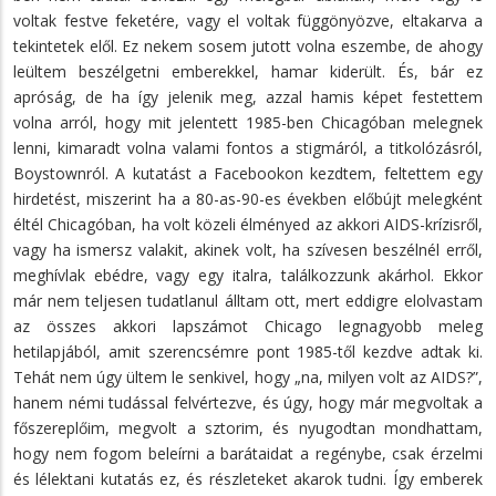
voltak festve feketére, vagy el voltak függönyözve, eltakarva a
tekintetek elől. Ez nekem sosem jutott volna eszembe, de ahogy
leültem beszélgetni emberekkel, hamar kiderült. És, bár ez
apróság, de ha így jelenik meg, azzal hamis képet festettem
volna arról, hogy mit jelentett 1985-ben Chicagóban melegnek
lenni, kimaradt volna valami fontos a stigmáról, a titkolózásról,
Boystownról. A kutatást a Facebookon kezdtem, feltettem egy
hirdetést, miszerint ha a 80-as-90-es években előbújt melegként
éltél Chicagóban, ha volt közeli élményed az akkori AIDS-krízisről,
vagy ha ismersz valakit, akinek volt, ha szívesen beszélnél erről,
meghívlak ebédre, vagy egy italra, találkozzunk akárhol. Ekkor
már nem teljesen tudatlanul álltam ott, mert eddigre elolvastam
az összes akkori lapszámot Chicago legnagyobb meleg
hetilapjából, amit szerencsémre pont 1985-től kezdve adtak ki.
Tehát nem úgy ültem le senkivel, hogy „na, milyen volt az AIDS?”,
hanem némi tudással felvértezve, és úgy, hogy már megvoltak a
főszereplőim, megvolt a sztorim, és nyugodtan mondhattam,
hogy nem fogom beleírni a barátaidat a regénybe, csak érzelmi
és lélektani kutatás ez, és részleteket akarok tudni. Így emberek