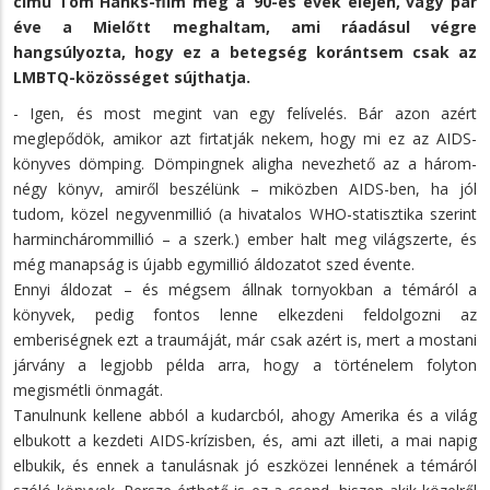
című Tom Hanks-film még a ’90-es évek elején, vagy pár
éve a Mielőtt meghaltam, ami ráadásul végre
hangsúlyozta, hogy ez a betegség korántsem csak az
LMBTQ-közösséget sújthatja.
- Igen, és most megint van egy felívelés. Bár azon azért
meglepődök, amikor azt firtatják nekem, hogy mi ez az AIDS-
könyves dömping. Dömpingnek aligha nevezhető az a három-
négy könyv, amiről beszélünk – miközben AIDS-ben, ha jól
tudom, közel negyvenmillió (a hivatalos WHO-statisztika szerint
harminchárommillió – a szerk.) ember halt meg világszerte, és
még manapság is újabb egymillió áldozatot szed évente.
Ennyi áldozat – és mégsem állnak tornyokban a témáról a
könyvek, pedig fontos lenne elkezdeni feldolgozni az
emberiségnek ezt a traumáját, már csak azért is, mert a mostani
járvány a legjobb példa arra, hogy a történelem folyton
megismétli önmagát.
Tanulnunk kellene abból a kudarcból, ahogy Amerika és a világ
elbukott a kezdeti AIDS-krízisben, és, ami azt illeti, a mai napig
elbukik, és ennek a tanulásnak jó eszközei lennének a témáról