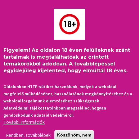
Ugrás
a
tartalomra
Figyelem! Az oldalon 18 éven felülieknek szánt
Címlap
/
2020
/
Kultúra
/
Morzsa
tartalmak is megtalálhatóak az érintett
Harmincmillió embert ölt meg eddig, még ma is évente
témakörökből adódóan. A továbblépéssel
egymilliót, mégis alig esik szó róla
egyidejűleg kijelented, hogy elmúltál 18 éves.
Oldalunkon HTTP-sütiket használunk, melyek a weboldal
megfelelő működéséhez, használatának megkönnyítéséhez és a
weboldalforgalmunk elemzéséhez szükségesek.
Adatvédelmi tájékoztatónkban megtalálod, hogyan
gondoskodunk adataid védelméről.
További információk
Rendben, továbblépek
Köszönöm, nem