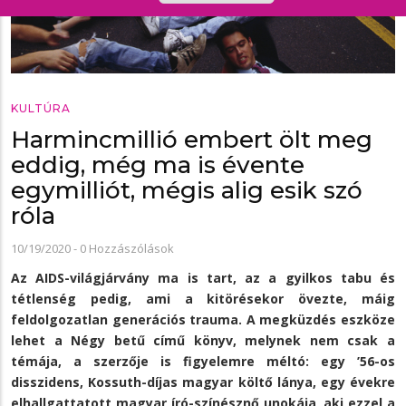
KULTÚRA
Harmincmillió embert ölt meg
eddig, még ma is évente
egymilliót, mégis alig esik szó
róla
10/19/2020
-
0 Hozzászólások
Az AIDS-világjárvány ma is tart, az a gyilkos tabu és
tétlenség pedig, ami a kitörésekor övezte, máig
feldolgozatlan generációs trauma. A megküzdés eszköze
lehet a Négy betű című könyv, melynek nem csak a
témája, a szerzője is figyelemre méltó: egy ’56-os
disszidens, Kossuth-díjas magyar költő lánya, egy évekre
elhallgattatott magyar író-színésznő unokája, aki ezzel a