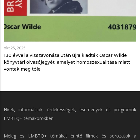
okt 25, 2025
130 évvel a visszavonása után újra kiadták Oscar Wilde
könyvtári olvasójegyét, amelyet homoszexualitása miatt
vontak meg tőle
Hírek, információk, érdekességek, események és programok
LMBTQ+ témakörökben.
Meleg és LMBTQ+ témákat érintő filmek és sorozatok a