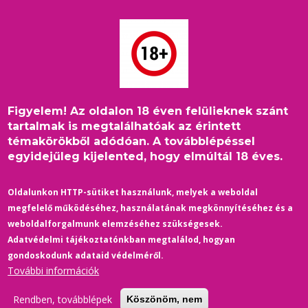
Ugrás
a
tartalomra
Figyelem! Az oldalon 18 éven felülieknek szánt
Címlap
/
2018
/
Szolgálati közlemény
/
Felhívás!
Morzsa
tartalmak is megtalálhatóak az érintett
témakörökből adódóan. A továbblépéssel
egyidejűleg kijelented, hogy elmúltál 18 éves.
SZOLGÁLATI KÖZLEMÉNY
Felhívás!
Oldalunkon HTTP-sütiket használunk, melyek a weboldal
megfelelő működéséhez, használatának megkönnyítéséhez és a
02/02/2018
-
0 Hozzászólások
weboldalforgalmunk elemzéséhez szükségesek.
Talán hallottál arról, hogy a Facebookon nagy változások jönnek,
Adatvédelmi tájékoztatónkban megtalálod, hogyan
aminek részeként valószínűleg a Warm kevesebb cikkével fogsz
gondoskodunk adataid védelméről.
szembetalálkozni.
További információk
Ez se neked, se nekünk nem jó. Ha továbbra is garantáltan meg
Rendben, továbblépek
Köszönöm, nem
szeretnéd kapni a
Warm
anyagait a facebookon, akkor: