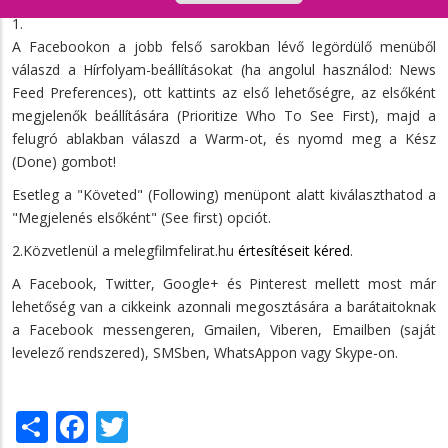
1.
A Facebookon a jobb felső sarokban lévő legördülő menüből
válaszd a Hírfolyam-beállításokat (ha angolul használod: News
Feed Preferences), ott kattints az első lehetőségre, az elsőként
megjelenők beállítására (Prioritize Who To See First), majd a
felugró ablakban válaszd a Warm-ot, és nyomd meg a Kész
(Done) gombot!
Esetleg a "Követed" (Following) menüpont alatt kiválaszthatod a
"Megjelenés elsőként" (See first) opciót.
2.Közvetlenül a melegfilmfelirat.hu
értesítéseit kéred
.
A Facebook, Twitter, Google+ és Pinterest mellett most már
lehetőség van a cikkeink azonnali megosztására a barátaitoknak
a Facebook messengeren, Gmailen, Viberen, Emailben (saját
levelező rendszered), SMSben, WhatsAppon vagy Skype-on.
Share
Facebook
Twitter