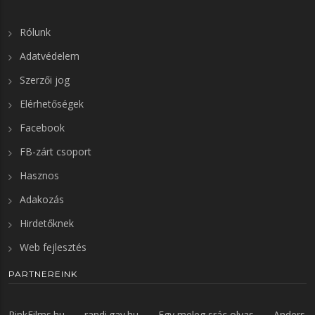
Rólunk
Adatvédelem
Szerzői jog
Elérhetőségek
Facebook
FB-zárt csoport
Hasznos
Adakozás
Hirdetőknek
Web fejlesztés
PARTNEREINK
PinkFilms.hu
randi.gay.hu
Egy meleg srác olvas
Anders