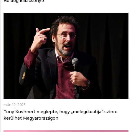
Boldog karácsonyt!
már 12, 2025
Tony Kushnert meglepte, hogy „melegdarabja” színre
kerülhet Magyarországon