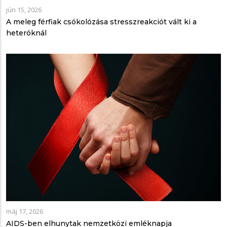
jún 15, 2026
A meleg férfiak csókolózása stresszreakciót vált ki a
heteróknál
máj 17, 2026
AIDS-ben elhunytak nemzetközi emléknapja