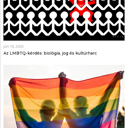
jún 16, 2026
Az LMBTQ-kérdés: biológia, jog és kultúrharc