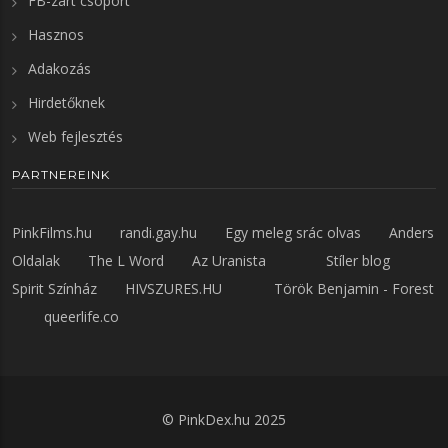
FB-zárt csoport
Hasznos
Adakozás
Hirdetőknek
Web fejlesztés
PARTNEREINK
PinkFilms.hu
randi.gay.hu
Egy meleg srác olvas
Anders
Oldalak
The L Word
Az Uranista
Stíler blog
Spirit Színház
HIVSZURES.HU
Török Benjamin - Forest
queerlife.co
©
PinkDex.hu
2025