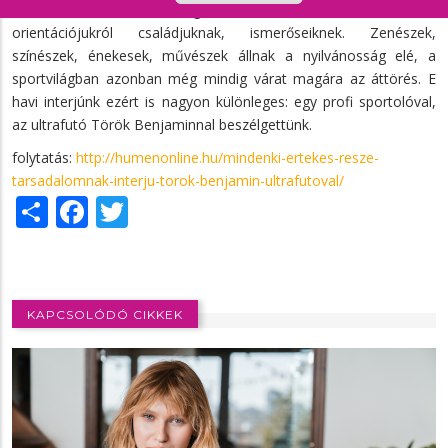
természetesnek a coming outot, és beszélnek szexuális
orientációjukról családjuknak, ismerőseiknek. Zenészek,
színészek, énekesek, művészek állnak a nyilvánosság elé, a
sportvilágban azonban még mindig várat magára az áttörés. E
havi interjúnk ezért is nagyon különleges: egy profi sportolóval,
az ultrafutó Török Benjaminnal beszélgettünk.
folytatás:
http://humenonline.hu/mindenki-ertekes-resze-
tarsadalomnak-interju-torok-benjamin-ultrafutoval/
Share
Facebook
Twitter
KAPCSOLÓDÓ CIKKEK