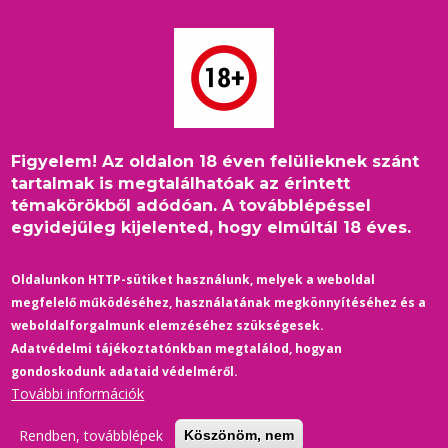
Ugrás
a
tartalomra
Figyelem! Az oldalon 18 éven felülieknek szánt
Címlap
/
2017
/
Életmód
/
Morzsa
tartalmak is megtalálhatóak az érintett
„Mindenki értékes része a társadalomnak” – Interjú Török
témakörökből adódóan. A továbblépéssel
Benjamin ultrafutóval
egyidejűleg kijelented, hogy elmúltál 18 éves.
ÉLETMÓD
Oldalunkon HTTP-sütiket használunk, melyek a weboldal
megfelelő működéséhez, használatának megkönnyítéséhez és a
„Mindenki értékes része a
weboldalforgalmunk elemzéséhez szükségesek.
társadalomnak” – Interjú Török
Adatvédelmi tájékoztatónkban megtalálod, hogyan
Benjamin ultrafutóval
gondoskodunk adataid védelméről.
További információk
02/23/2017
-
0 Hozzászólások
Napjainkban egyre többen és egyre fiatalabban érzik
Rendben, továbblépek
Köszönöm, nem